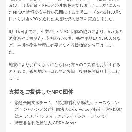
及び、加盟企業・NPOとの連絡を開始しました。現地に入っ
たNPOと情報交換を行い民間による支援ニーズを検討し9月9
日より加盟NPOを通じた救援物資の提供を実施しました。
9月15日までに、企業7社・NPO4団体の協力により、5カ所の
避難所や支援拠点へ衣料品9740着、衛生用品1万9368人分な
ど、生活や衛生管理に必要となる救援物資をお届けしまし
た。
地震によりお亡くなりになられた方々のご冥福をお祈りする
とともに、被災地の一日も早い復旧・復興をお祈り申し上げ
ます。
支援をご提供したNPO団体
緊急合同支援チーム（特定非営利活動法人 ピースウィン
ズ・ジャパン／公益社団法人Civic Force／特定非営利活動
法人 アジアパシフィックアライアンス・ジャパン）
特定非営利活動法人 ADRA Japan